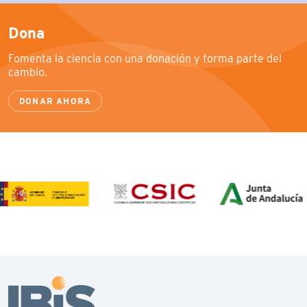
Dona
Fomenta la ciencia con una donación y forma parte del
cambio.
DONAR AHORA