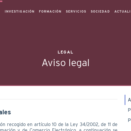
S
INVESTIGACIÓN
FORMACIÓN
SERVICIOS
SOCIEDAD
ACTUAL
LEGAL
Aviso legal
A
P
rales
P
n recogido en artículo 10 de la Ley 34/2002, de 11 de
ormación y de Comercio Electrónico, a continuación se