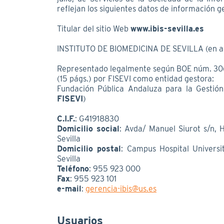
reflejan los siguientes datos de información g
Titular del sitio Web
www.ibis-sevilla.es
INSTITUTO DE BIOMEDICINA DE SEVILLA (en ad
Representado legalmente según BOE núm. 306,
(15 págs.) por FISEVI como entidad gestora:
Fundación Pública Andaluza para la Gestión 
FISEVI
)
C.I.F.
: G41918830
Domicilio social
: Avda/ Manuel Siurot s/n, H
Sevilla
Domicilio postal
: Campus Hospital Universi
Sevilla
Teléfono
: 955 923 000
Fax
: 955 923 101
e-mail
:
gerencia-ibis@us.es
Usuarios