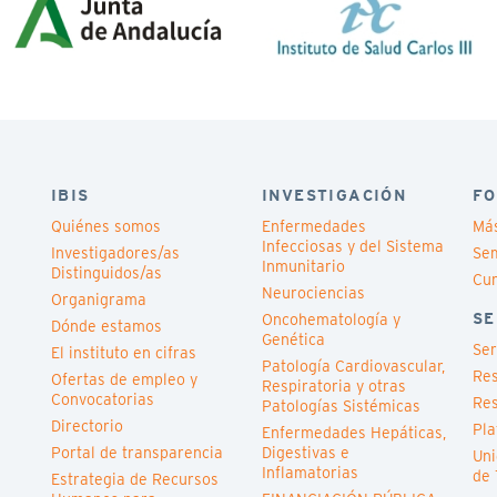
IBIS
INVESTIGACIÓN
FO
Quiénes somos
Enfermedades
Má
Infecciosas y del Sistema
Investigadores/as
Sem
Inmunitario
Distinguidos/as
Cu
Neurociencias
Organigrama
SE
Oncohematología y
Dónde estamos
Genética
Ser
El instituto en cifras
Patología Cardiovascular,
Res
Ofertas de empleo y
Respiratoria y otras
Convocatorias
Res
Patologías Sistémicas
Directorio
Pla
Enfermedades Hepáticas,
Portal de transparencia
Digestivas e
Uni
Inflamatorias
de 
Estrategia de Recursos