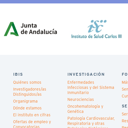
IBIS
INVESTIGACIÓN
FO
Quiénes somos
Enfermedades
Má
Infecciosas y del Sistema
Investigadores/as
Sem
Inmunitario
Distinguidos/as
Cu
Neurociencias
Organigrama
SE
Oncohematología y
Dónde estamos
Genética
Ser
El instituto en cifras
Patología Cardiovascular,
Res
Ofertas de empleo y
Respiratoria y otras
Convocatorias
Res