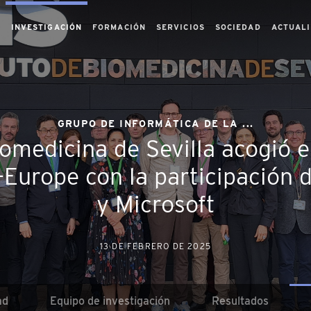
S
INVESTIGACIÓN
FORMACIÓN
SERVICIOS
SOCIEDAD
ACTUAL
GRUPO DE INFORMÁTICA DE LA ...
iomedicina de Sevilla acogió e
Europe con la participación d
y Microsoft
13 DE FEBRERO DE 2025
ad
Equipo de investigación
Resultados