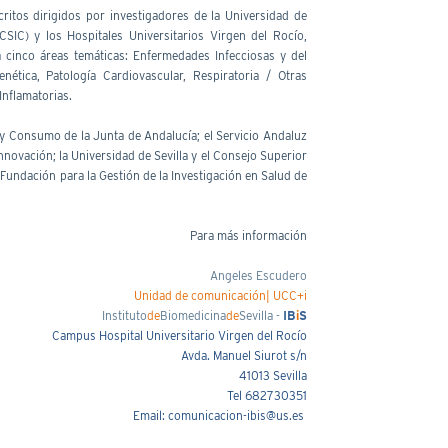
itos dirigidos por investigadores de la Universidad de
(CSIC) y los Hospitales Universitarios Virgen del Rocío,
cinco áreas temáticas: Enfermedades Infecciosas y del
nética, Patología Cardiovascular, Respiratoria / Otras
Inflamatorias.
 y Consumo de la Junta de Andalucía; el Servicio Andaluz
nnovación; la Universidad de Sevilla y el Consejo Superior
 Fundación para la Gestión de la Investigación en Salud de
Para más información
Angeles Escudero
Unidad de comunicación| UCC+i
Instituto
de
Biomedicina
de
Sevilla -
IB
i
S
Campus Hospital Universitario Virgen del Rocío
Avda. Manuel Siurot s/n
41013 Sevilla
Tel 682730351
Email: comunicacion-ibis@us.es