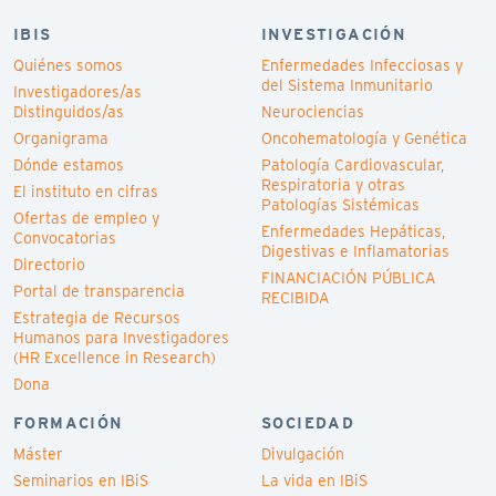
IBIS
INVESTIGACIÓN
Quiénes somos
Enfermedades Infecciosas y
del Sistema Inmunitario
Investigadores/as
Distinguidos/as
Neurociencias
Organigrama
Oncohematología y Genética
Dónde estamos
Patología Cardiovascular,
Respiratoria y otras
El instituto en cifras
Patologías Sistémicas
Ofertas de empleo y
Enfermedades Hepáticas,
Convocatorias
Digestivas e Inflamatorias
Directorio
FINANCIACIÓN PÚBLICA
Portal de transparencia
RECIBIDA
Estrategia de Recursos
Humanos para Investigadores
(HR Excellence in Research)
Dona
FORMACIÓN
SOCIEDAD
Máster
Divulgación
Seminarios en IBiS
La vida en IBiS