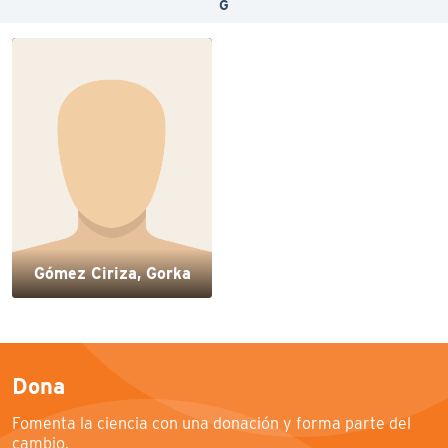
G
Gómez Ciriza, Gorka
Dona
Fomenta la ciencia con una donación y forma parte del
cambio.