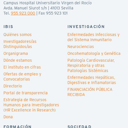
Campus Hospital Universitario Virgen del Rocío
Avda. Manuel Siurot s/n | 41013 Sevilla
Tel.
955 923 000
| Fax 955 923 101
IBIS
INVESTIGACIÓN
Quiénes somos
Enfermedades Infecciosas y
del Sistema Inmunitario
Investigadores/as
Distinguidos/as
Neurociencias
Organigrama
Oncohematología y Genética
Dónde estamos
Patología Cardiovascular,
Respiratoria y otras
El instituto en cifras
Patologías Sistémicas
Ofertas de empleo y
Enfermedades Hepáticas,
Convocatorias
Digestivas e Inflamatorias
Directorio
FINANCIACIÓN PÚBLICA
Portal de transparencia
RECIBIDA
Estrategia de Recursos
Humanos para Investigadores
(HR Excellence in Research)
Dona
FORMACIÓN
SOCIEDAD