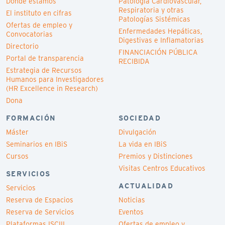
Dónde estamos
Patología Cardiovascular,
Respiratoria y otras
El instituto en cifras
Patologías Sistémicas
Ofertas de empleo y
Enfermedades Hepáticas,
Convocatorias
Digestivas e Inflamatorias
Directorio
FINANCIACIÓN PÚBLICA
Portal de transparencia
RECIBIDA
Estrategia de Recursos
Humanos para Investigadores
(HR Excellence in Research)
Dona
FORMACIÓN
SOCIEDAD
Máster
Divulgación
Seminarios en IBiS
La vida en IBiS
Cursos
Premios y Distinciones
Visitas Centros Educativos
SERVICIOS
ACTUALIDAD
Servicios
Reserva de Espacios
Noticias
Reserva de Servicios
Eventos
Plataformas ISCIII
Ofertas de empleo y