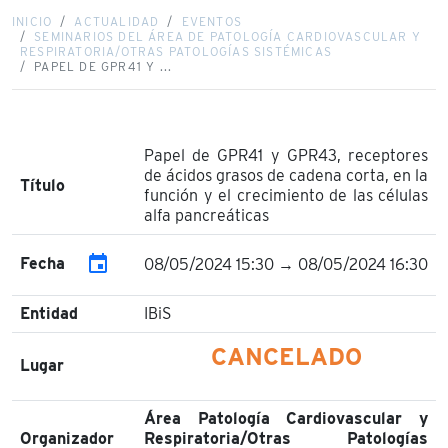
INICIO
ACTUALIDAD
EVENTOS
SEMINARIOS DEL ÁREA DE PATOLOGÍA CARDIOVASCULAR Y
RESPIRATORIA/OTRAS PATOLOGÍAS SISTÉMICAS
PAPEL DE GPR41 Y ...
Papel de GPR41 y GPR43, receptores
de ácidos grasos de cadena corta, en la
Título
función y el crecimiento de las células
alfa pancreáticas
event
Fecha
08/05/2024 15:30 → 08/05/2024 16:30
Entidad
IBiS
CANCELADO
Lugar
Área Patología Cardiovascular y
Organizador
Respiratoria/Otras Patologías