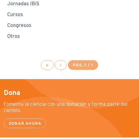
Jornadas IBiS
Cursos
Congresos
Otros
«
‹
PÁG. 1 / 1
Dona
Fomenta la ciencia con una donación y forma parte del
cambio.
DONAR AHORA