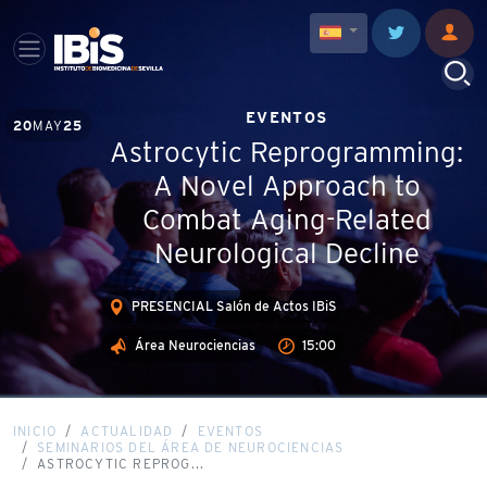
EVENTOS
20
MAY
25
Astrocytic Reprogramming:
A Novel Approach to
Combat Aging-Related
Neurological Decline
PRESENCIAL Salón de Actos IBiS
Área Neurociencias
15:00
INICIO
ACTUALIDAD
EVENTOS
SEMINARIOS DEL ÁREA DE NEUROCIENCIAS
ASTROCYTIC REPROG...