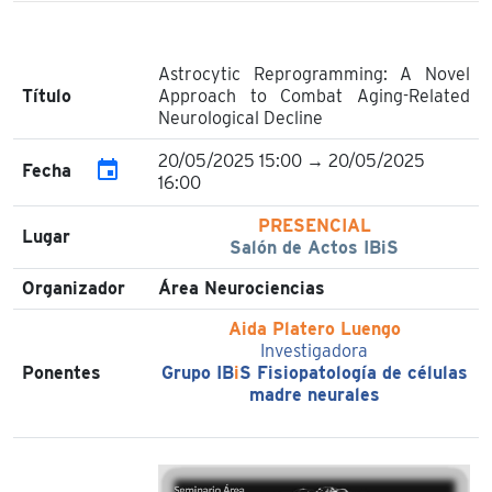
Astrocytic Reprogramming: A Novel
Título
Approach to Combat Aging-Related
Neurological Decline
20/05/2025 15:00 → 20/05/2025
event
Fecha
16:00
PRESENCIAL
Lugar
Salón de Actos IBiS
Organizador
Área Neurociencias
Aida Platero Luengo
Investigadora
Ponentes
Grupo IB
i
S Fisiopatología de células
madre neurales