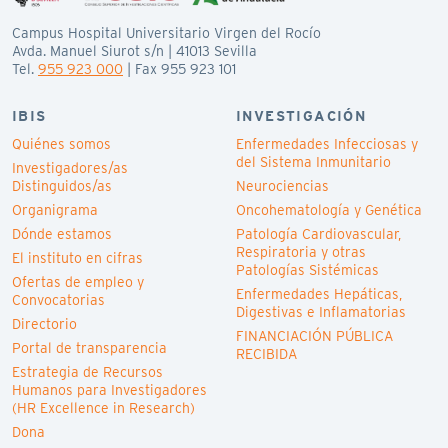
Campus Hospital Universitario Virgen del Rocío
Avda. Manuel Siurot s/n | 41013 Sevilla
Tel.
955 923 000
| Fax 955 923 101
IBIS
INVESTIGACIÓN
Quiénes somos
Enfermedades Infecciosas y
del Sistema Inmunitario
Investigadores/as
Distinguidos/as
Neurociencias
Organigrama
Oncohematología y Genética
Dónde estamos
Patología Cardiovascular,
Respiratoria y otras
El instituto en cifras
Patologías Sistémicas
Ofertas de empleo y
Enfermedades Hepáticas,
Convocatorias
Digestivas e Inflamatorias
Directorio
FINANCIACIÓN PÚBLICA
Portal de transparencia
RECIBIDA
Estrategia de Recursos
Humanos para Investigadores
(HR Excellence in Research)
Dona