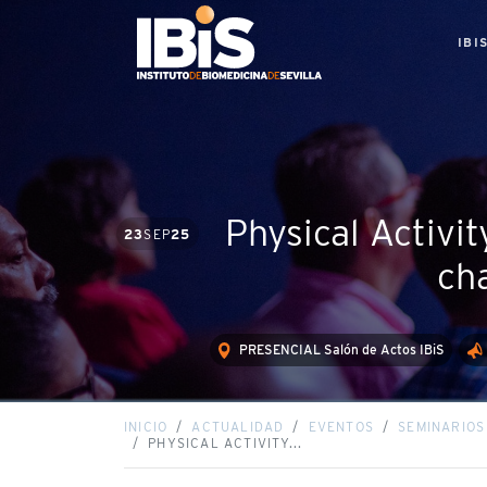
IBI
Physical Activit
23
SEP
25
cha
PRESENCIAL Salón de Actos IBiS
INICIO
ACTUALIDAD
EVENTOS
SEMINARIOS
PHYSICAL ACTIVITY...