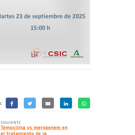
n:
SIGUIENTE
Temocilina vs meropenem en
el tratamiento de la