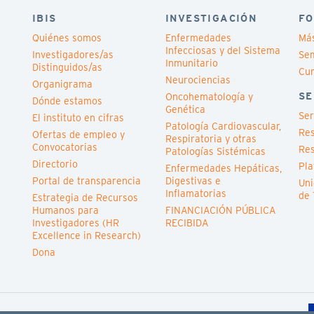
IBIS
INVESTIGACIÓN
FO
Quiénes somos
Enfermedades
Má
Infecciosas y del Sistema
Investigadores/as
Sem
Inmunitario
Distinguidos/as
Cu
Neurociencias
Organigrama
SE
Oncohematología y
Dónde estamos
Genética
Ser
El instituto en cifras
Patología Cardiovascular,
Res
Ofertas de empleo y
Respiratoria y otras
Convocatorias
Res
Patologías Sistémicas
Directorio
Pla
Enfermedades Hepáticas,
Portal de transparencia
Digestivas e
Uni
Inflamatorias
de 
Estrategia de Recursos
Humanos para
FINANCIACIÓN PÚBLICA
Investigadores (HR
RECIBIDA
Excellence in Research)
Dona