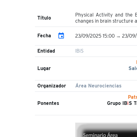
Physical Activity and the B
Título
changes in brain structure 
event
Fecha
23/09/2025 15:00 → 23/09/
Entidad
IBiS
Lugar
Sal
Organizador
Área Neurociencias
Pat
Ponentes
Grupo IB
i
S T