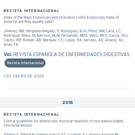
REVISTA INTERNACIONAL
Index of the Mayo Endoscopy and Ulcerative Colitis Endoscopy Index of
Severity: are they equally valid?
Jimenez, MB; Hergueta-Delgado, P; Rodriguez, BJG; Perez, BM; Laria, LC;
Rodriguez-Tellez, M; Barroso, MLM; Fernandez, MDG; Veloz, MFG; Garcia, VAJ;
Castro, RR; Roldan, AB; Marquez, CC; Lopez, RA; Serrano, AG; Alvarez, AC;
Arias, FA
Vol:
REVISTA ESPANOLA DE ENFERMEDADES DIGESTIVAS
Revista Internacional
1 DE ENERO DE 2020
2018
REVISTA INTERNACIONAL
Clinical guidelines for endoscopic mucosal resection of non-pedunculated
colorectal lesions.
Albéniz E, Pellisé M, Gimeno-García AZ, Lucendo AJ, Alonso-Aguirre PA,