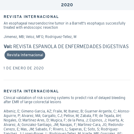
2020
REVISTA INTERNACIONAL
An esophageal neuroendocrine tumor in a Barrett's esophagus successfully
treated with endoscopic resection
Jimenez, MB; Veloz, MFG; Rodriguez-Tellez, M
Vol:
REVISTA ESPANOLA DE ENFERMEDADES DIGESTIVAS
Revista Internacional
1 DE ENERO DE 2020
REVISTA INTERNACIONAL
Clinical validation of risk scoring systems to predict risk of delayed bleeding
after EMR of large colorectal lesions
Albeniz, E; Gimeno-Garcia, AZ; Fraile, M; Ibanez, B; Guarner-Argente, C; Alonso-
Aguirre, P; Alvarez, MA; Gargallo, CJ; Pellise, M; Zabala, FR; de Tejada, AH;
Nogales, O; Martinez-Ares, D; Mugica, F; de la Pena, J; Espinos, J; Huerta, A;
Alvarez, A; Gonzalez-Santiago, JM; Navajas, F; Martinez-Cara, JG; Redondo-
Cerezo, E; Mas, JM; Sabado, F; Rivero, L; Saperas, E; Soto, S; Rodriguez-
Sanchez, J; Lopez-Roses, L; Rodriguez-Tellez, M; Iriarte, MR; Gonzalez, AE;