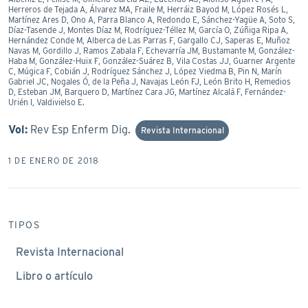
Herreros de Tejada A, Álvarez MA, Fraile M, Herráiz Bayod M, López Rosés L,
Martínez Ares D, Ono A, Parra Blanco A, Redondo E, Sánchez-Yagüe A, Soto S,
Díaz-Tasende J, Montes Díaz M, Rodríguez-Téllez M, García O, Zúñiga Ripa A,
Hernández Conde M, Alberca de Las Parras F, Gargallo CJ, Saperas E, Muñoz
Navas M, Gordillo J, Ramos Zabala F, Echevarría JM, Bustamante M, González-
Haba M, González-Huix F, González-Suárez B, Vila Costas JJ, Guarner Argente
C, Múgica F, Cobián J, Rodríguez Sánchez J, López Viedma B, Pin N, Marín
Gabriel JC, Nogales Ó, de la Peña J, Navajas León FJ, León Brito H, Remedios
D, Esteban JM, Barquero D, Martínez Cara JG, Martínez Alcalá F, Fernández-
Urién I, Valdivielso E.
Vol:
Rev Esp Enferm Dig.
Revista Internacional
1 DE ENERO DE 2018
TIPOS
Revista Internacional
Libro o artículo