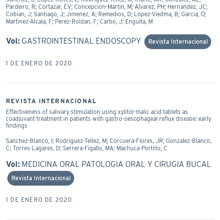
Pardeiro, R; Cortazar, EV; Concepcion-Martin, M; Alvarez, PH; Hernandez, JC;
Cobian, J; Santiago, J; Jimenez, A; Remedios, D; Lopez-Viedma, B; Garcia, O;
Martinez-Alcala, F; Perez-Roldan, F; Carbo, J; Enguita, M
Vol:
GASTROINTESTINAL ENDOSCOPY
Revista Internacional
1 DE ENERO DE 2020
REVISTA INTERNACIONAL
Effectiveness of salivary stimulation using xylitol-malic acid tablets as
coadjuvant treatment in patients with gastro-oesophageal reflux disease: early
findings
Sanchez-Blanco, I; Rodriguez-Tellez, M; Corcuera-Flores, JR; Gonzalez-Blanco,
C; Torres-Lagares, D; Serrera-Figallo, MA; Machuca-Portillo, C
Vol:
MEDICINA ORAL PATOLOGIA ORAL Y CIRUGIA BUCAL
Revista Internacional
1 DE ENERO DE 2020