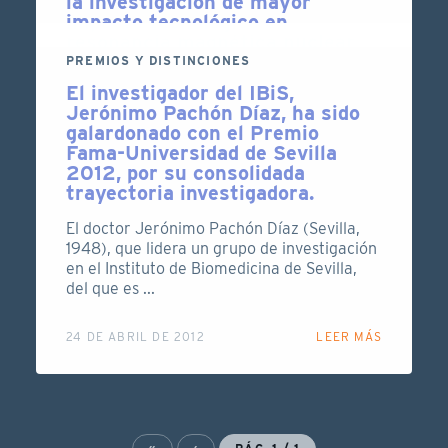
la investigación de mayor
impacto tecnológico en
resonancia magnética nuclear
aplicada
PREMIOS Y DISTINCIONES
El investigador del IBiS,
Premio de Investigación Universidad de
Jerónimo Pachón Díaz, ha sido
Sevilla-Bruker a la investigación de mayor
galardonado con el Premio
impacto tecnológico en resonancia
Fama-Universidad de Sevilla
magnética nuclear aplica...
2012, por su consolidada
trayectoria investigadora.
15 DE NOVIEMBRE DE 2017
LEER MÁS
El doctor Jerónimo Pachón Díaz (Sevilla,
1948), que lidera un grupo de investigación
en el Instituto de Biomedicina de Sevilla,
del que es ...
24 DE ABRIL DE 2012
LEER MÁS