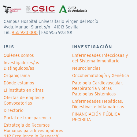
Campus Hospital Universitario Virgen del Rocío
Avda. Manuel Siurot s/n | 41013 Sevilla
Tel.
955 923 000
| Fax 955 923 101
IBIS
INVESTIGACIÓN
Quiénes somos
Enfermedades Infecciosas y
del Sistema Inmunitario
Investigadores/as
Distinguidos/as
Neurociencias
Organigrama
Oncohematología y Genética
Dónde estamos
Patología Cardiovascular,
Respiratoria y otras
El instituto en cifras
Patologías Sistémicas
Ofertas de empleo y
Enfermedades Hepáticas,
Convocatorias
Digestivas e Inflamatorias
Directorio
FINANCIACIÓN PÚBLICA
Portal de transparencia
RECIBIDA
Estrategia de Recursos
Humanos para Investigadores
(HR Excellence in Research)