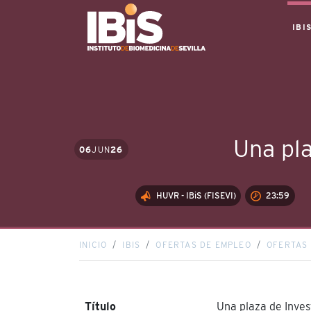
IBI
Una pla
06
JUN
26
HUVR - IBiS (FISEVI)
23:59
INICIO
IBIS
OFERTAS DE EMPLEO
OFERTAS 
Título
Una plaza de Inves