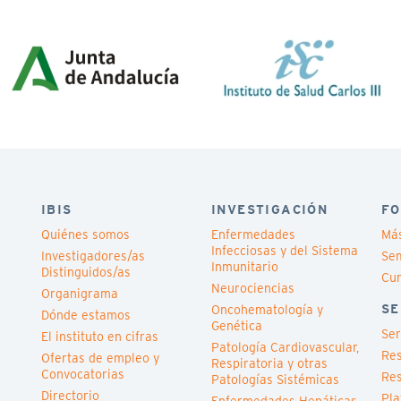
IBIS
INVESTIGACIÓN
FO
Quiénes somos
Enfermedades
Má
Infecciosas y del Sistema
Investigadores/as
Sem
Inmunitario
Distinguidos/as
Cu
Neurociencias
Organigrama
SE
Oncohematología y
Dónde estamos
Genética
Ser
El instituto en cifras
Patología Cardiovascular,
Res
Ofertas de empleo y
Respiratoria y otras
Convocatorias
Res
Patologías Sistémicas
Directorio
Pla