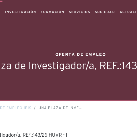
S
INVESTIGACIÓN
FORMACIÓN
SERVICIOS
SOCIEDAD
ACTUAL
OFERTA DE EMPLEO
za de Investigador/a, REF.:14
DE EMPLEO IBIS
UNA PLAZA DE INVE...
tigador/a, REF.:143/26 HUVR - I