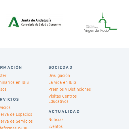
RMACIÓN
SOCIEDAD
ster
Divulgación
inarios en IBiS
La vida en IBiS
rsos
Premios y Distinciones
Visitas Centros
RVICIOS
Educativos
vicios
ACTUALIDAD
erva de Espacios
Noticias
erva de Servicios
Eventos
taformas ISCIII