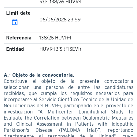
REF.:138/26 HUVR-I
Limit date
06/06/2026 23:59
event
Referencia
138/26 HUVR-I
Entidad
HUVR-IBíS (FISEVI)
A.- Objeto de la convocatoria.
Constituye el objeto de la presente convocatoria
seleccionar una persona de entre las candidaturas
recibidas, que cumpla los requisitos necesarios para
incorporarse al Servicio Científico Técnico de la Unidad de
Neurociencias del HUVR-i, participando en el proyecto de
investigacion “A Multicenter Longitudinal Study to
Evaluate the Correlation between Oculometric Measures
and Clinical Assessment in Patients with Idiopathic
Parkinson's Disease (PALOMA trial)”, reportando
directamente al responsable de la Unidad”, cuyo