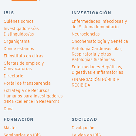
IBIS
INVESTIGACIÓN
Quiénes somos
Enfermedades Infecciosas y
del Sistema Inmunitario
Investigadores/as
Distinguidos/as
Neurociencias
Organigrama
Oncohematología y Genética
Dónde estamos
Patología Cardiovascular,
Respiratoria y otras
El instituto en cifras
Patologías Sistémicas
Ofertas de empleo y
Enfermedades Hepáticas,
Convocatorias
Digestivas e Inflamatorias
Directorio
FINANCIACIÓN PÚBLICA
Portal de transparencia
RECIBIDA
Estrategia de Recursos
Humanos para Investigadores
(HR Excellence in Research)
Dona
FORMACIÓN
SOCIEDAD
Máster
Divulgación
Seminarios en IBiS
La vida en IBiS