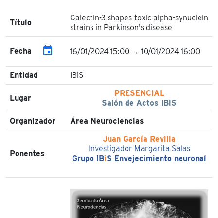
Galectin-3 shapes toxic alpha-synuclein
Título
strains in Parkinson's disease
event
Fecha
16/01/2024 15:00 → 10/01/2024 16:00
Entidad
IBiS
PRESENCIAL
Lugar
Salón de Actos IBiS
Organizador
Área Neurociencias
Juan García Revilla
Investigador Margarita Salas
Ponentes
Grupo IB
i
S Envejecimiento neuronal