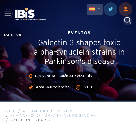
EVENTOS
16
ENE
24
Galectin-3 shapes toxic
alpha-synuclein strains in
Parkinson's disease
PRESENCIAL Salón de Actos IBiS
Área Neurociencias
15:00
INICIO
ACTUALIDAD
EVENTOS
SEMINARIOS DEL ÁREA DE NEUROCIENCIAS
GALECTIN-3 SHAPES...