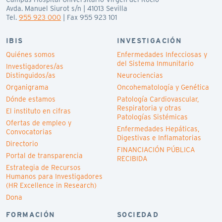
Avda. Manuel Siurot s/n | 41013 Sevilla
Tel.
955 923 000
| Fax 955 923 101
IBIS
INVESTIGACIÓN
Quiénes somos
Enfermedades Infecciosas y
del Sistema Inmunitario
Investigadores/as
Distinguidos/as
Neurociencias
Organigrama
Oncohematología y Genética
Dónde estamos
Patología Cardiovascular,
Respiratoria y otras
El instituto en cifras
Patologías Sistémicas
Ofertas de empleo y
Enfermedades Hepáticas,
Convocatorias
Digestivas e Inflamatorias
Directorio
FINANCIACIÓN PÚBLICA
Portal de transparencia
RECIBIDA
Estrategia de Recursos
Humanos para Investigadores
(HR Excellence in Research)
Dona
FORMACIÓN
SOCIEDAD