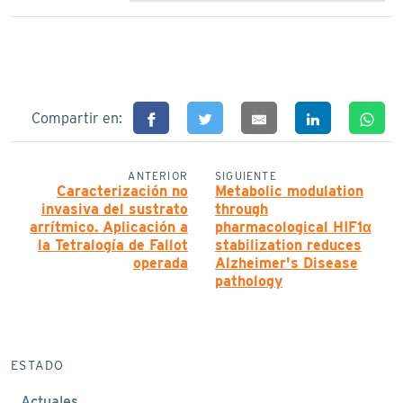
Compartir en:
ANTERIOR
SIGUIENTE
Caracterización no
Metabolic modulation
invasiva del sustrato
through
arrítmico. Aplicación a
pharmacological HIF1α
la Tetralogía de Fallot
stabilization reduces
operada
Alzheimer's Disease
pathology
ESTADO
Actuales