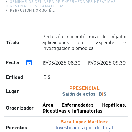
SEMINARIOS DEL ÁREA DE ENFERMEDADES HEPÁTICAS,
DIGESTIVAS E INFLAMATORIAS
PERFUSIÓN NORMOTÉ...
Perfusión normotérmica de hígado:
Título
aplicaciones en trasplante e
investigación biomédica
event
Fecha
19/03/2025 08:30 → 19/03/2025 09:30
Entidad
IBiS
PRESENCIAL
Lugar
Salón de actos IB
i
S
Área Enfermedades Hepáticas,
Organizador
Digestivas e Inflamatorias
Sara López Martínez
Ponentes
Investigadora postdoctoral