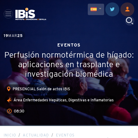
19
MAR
25
EVENTOS
Perfusión normotérmica de hígado:
aplicaciones en trasplante e
investigación biomédica
PRESENCIAL Salón de actos IBiS
Área Enfermedades Hepáticas, Digestivas e Inflamatorias
08:30
INICIO
ACTUALIDAD
EVENTOS