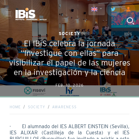
SOCIETY
El IBiS celebra la jornada
“Investigue con ellas” para
visibilizar el papel de las mujeres
en la investigación y la ciencia
FEB. 10, 2026
HOME
SOCIETY
AWARENESS
· El alumnado del IES ALBERT EINSTEIN (Sevilla),
IES ALIXAR (Castilleja de la Cuesta) y el IES
BURGUILLOS (Burguillos) fue invitado a asistir a este