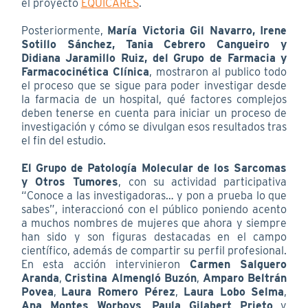
el proyecto
EQUICARES
.
Posteriormente,
María Victoria Gil Navarro, Irene
Sotillo Sánchez, Tania Cebrero Cangueiro y
Didiana Jaramillo Ruiz, del Grupo de Farmacia y
Farmacocinética Clínica
, mostraron al publico todo
el proceso que se sigue para poder investigar desde
la farmacia de un hospital, qué factores complejos
deben tenerse en cuenta para iniciar un proceso de
investigación y cómo se divulgan esos resultados tras
el fin del estudio.
El Grupo de Patología Molecular de los Sarcomas
y Otros Tumores
, con su actividad participativa
“Conoce a las investigadoras… y pon a prueba lo que
sabes”, interaccionó con el público poniendo acento
a muchos nombres de mujeres que ahora y siempre
han sido y son figuras destacadas en el campo
científico, además de compartir su perfil profesional.
En esta acción intervinieron
Carmen Salguero
Aranda
,
Cristina Almengló Buzón
,
Amparo Beltrán
Povea
,
Laura Romero Pérez
,
Laura Lobo Selma
,
Ana Montes Worboys
,
Paula Gilabert Prieto
y