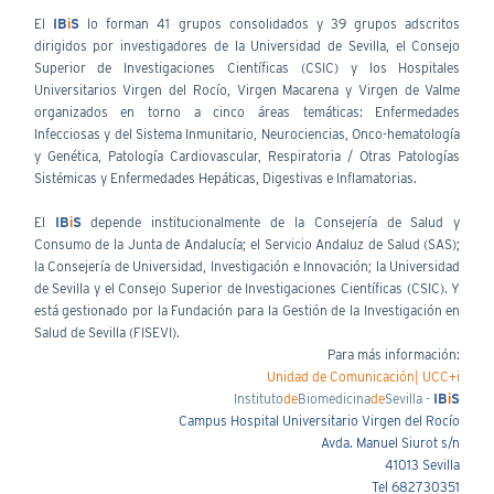
El
IB
i
S
lo forman 41 grupos consolidados y 39 grupos adscritos
dirigidos por investigadores de la Universidad de Sevilla, el Consejo
Superior de Investigaciones Científicas (CSIC) y los Hospitales
Universitarios Virgen del Rocío, Virgen Macarena y Virgen de Valme
organizados en torno a cinco áreas temáticas: Enfermedades
Infecciosas y del Sistema Inmunitario, Neurociencias, Onco-hematología
y Genética, Patología Cardiovascular, Respiratoria / Otras Patologías
Sistémicas y Enfermedades Hepáticas, Digestivas e Inflamatorias.
El
IB
i
S
depende institucionalmente de la Consejería de Salud y
Consumo de la Junta de Andalucía; el Servicio Andaluz de Salud (SAS);
la Consejería de Universidad, Investigación e Innovación; la Universidad
de Sevilla y el Consejo Superior de Investigaciones Científicas (CSIC). Y
está gestionado por la Fundación para la Gestión de la Investigación en
Salud de Sevilla (FISEVI).
Para más información:
Unidad de Comunicación| UCC+i
Instituto
de
Biomedicina
de
Sevilla -
IB
i
S
Campus Hospital Universitario Virgen del Rocío
Avda. Manuel Siurot s/n
41013 Sevilla
Tel 682730351