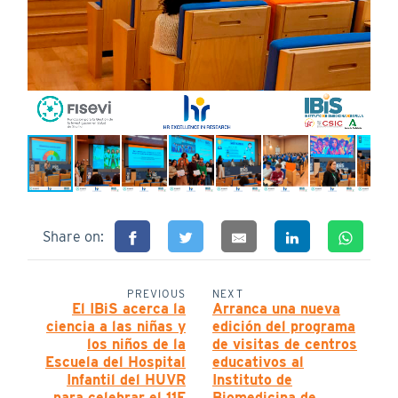
Share on:
PREVIOUS
NEXT
El IBiS acerca la
Arranca una nueva
ciencia a las niñas y
edición del programa
los niños de la
de visitas de centros
Escuela del Hospital
educativos al
Infantil del HUVR
Instituto de
para celebrar el 11F
Biomedicina de