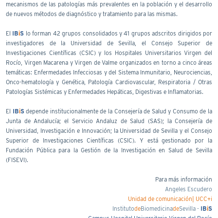
mecanismos de las patologías más prevalentes en la población y el desarrollo
de nuevos métodos de diagnóstico y tratamiento para las mismas.
El
IB
i
S
lo forman 42 grupos consolidados y 41 grupos adscritos dirigidos por
investigadores de la Universidad de Sevilla, el Consejo Superior de
Investigaciones Científicas (CSIC) y los Hospitales Universitarios Virgen del
Rocío, Virgen Macarena y Virgen de Valme organizados en torno a cinco áreas
temáticas: Enfermedades Infecciosas y del Sistema Inmunitario, Neurociencias,
Onco-hematología y Genética, Patología Cardiovascular, Respiratoria / Otras
Patologías Sistémicas y Enfermedades Hepáticas, Digestivas e Inflamatorias.
El
IB
i
S
depende institucionalmente de la Consejería de Salud y Consumo de la
Junta de Andalucía; el Servicio Andaluz de Salud (SAS); la Consejería de
Universidad, Investigación e Innovación; la Universidad de Sevilla y el Consejo
Superior de Investigaciones Científicas (CSIC). Y está gestionado por la
Fundación Pública para la Gestión de la Investigación en Salud de Sevilla
(FISEVI).
Para más información
Angeles Escudero
Unidad de comunicación| UCC+i
Instituto
de
Biomedicina
de
Sevilla -
IB
i
S