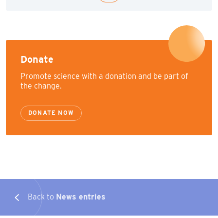
Donate
Promote science with a donation and be part of
the change.
DONATE NOW
Back to
News entries