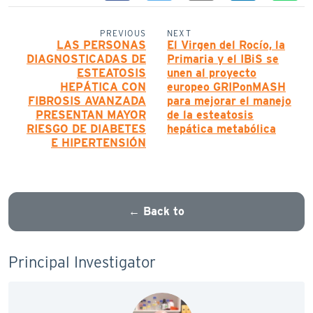
PREVIOUS
NEXT
LAS PERSONAS
El Virgen del Rocío, la
DIAGNOSTICADAS DE
Primaria y el IBiS se
ESTEATOSIS
unen al proyecto
HEPÁTICA CON
europeo GRIPonMASH
FIBROSIS AVANZADA
para mejorar el manejo
PRESENTAN MAYOR
de la esteatosis
RIESGO DE DIABETES
hepática metabólica
E HIPERTENSIÓN
← Back to
Principal Investigator