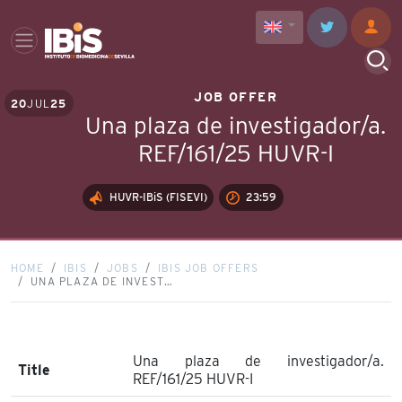
JOB OFFER
20
JUL
25
Una plaza de investigador/a.
REF/161/25 HUVR-I
HUVR-IBiS (FISEVI)
23:59
HOME
IBIS
JOBS
IBIS JOB OFFERS
UNA PLAZA DE INVEST…
Una plaza de investigador/a.
Title
REF/161/25 HUVR-I