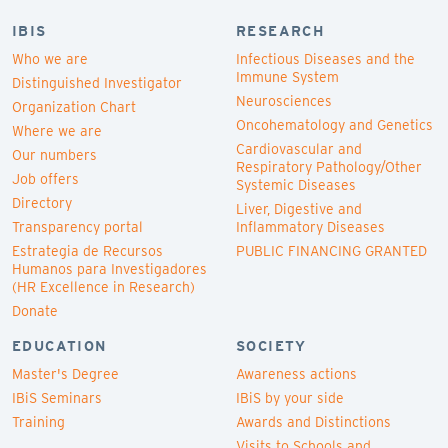
IBIS
RESEARCH
Who we are
Infectious Diseases and the
Immune System
Distinguished Investigator
Neurosciences
Organization Chart
Oncohematology and Genetics
Where we are
Cardiovascular and
Our numbers
Respiratory Pathology/Other
Job offers
Systemic Diseases
Directory
Liver, Digestive and
Transparency portal
Inflammatory Diseases
Estrategia de Recursos
PUBLIC FINANCING GRANTED
Humanos para Investigadores
(HR Excellence in Research)
Donate
EDUCATION
SOCIETY
Master's Degree
Awareness actions
IBiS Seminars
IBiS by your side
Training
Awards and Distinctions
Visits to Schools and