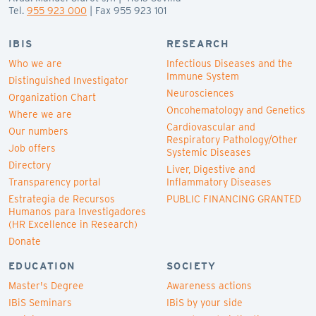
Tel.
955 923 000
| Fax 955 923 101
IBIS
RESEARCH
Who we are
Infectious Diseases and the
Immune System
Distinguished Investigator
Neurosciences
Organization Chart
Oncohematology and Genetics
Where we are
Cardiovascular and
Our numbers
Respiratory Pathology/Other
Job offers
Systemic Diseases
Directory
Liver, Digestive and
Transparency portal
Inflammatory Diseases
Estrategia de Recursos
PUBLIC FINANCING GRANTED
Humanos para Investigadores
(HR Excellence in Research)
Donate
EDUCATION
SOCIETY
Master's Degree
Awareness actions
IBiS Seminars
IBiS by your side