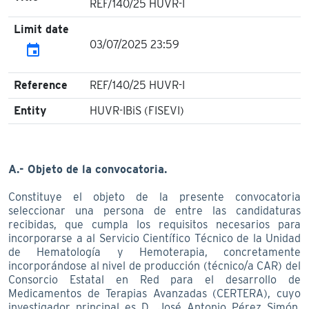
REF/140/25 HUVR-I
Limit date
03/07/2025 23:59
event
Reference
REF/140/25 HUVR-I
Entity
HUVR-IBiS (FISEVI)
A.- Objeto de la convocatoria.
Constituye el objeto de la presente convocatoria
seleccionar una persona de entre las candidaturas
recibidas, que cumpla los requisitos necesarios para
incorporarse a al Servicio Científico Técnico de la Unidad
de Hematología y Hemoterapia, concretamente
incorporándose al nivel de producción (técnico/a CAR) del
Consorcio Estatal en Red para el desarrollo de
Medicamentos de Terapias Avanzadas (CERTERA), cuyo
investigador principal es D. José Antonio Pérez Simón,