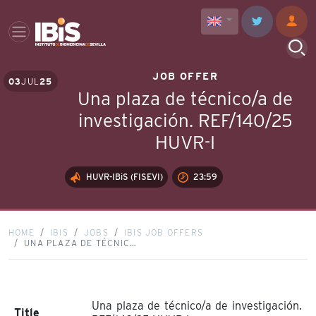
JOB OFFER
03
JUL
25
Una plaza de técnico/a de
investigación. REF/140/25
HUVR-I
HUVR-IBiS (FISEVI)
23:59
HOME
IBIS
JOBS
IBIS JOB OFFERS
UNA PLAZA DE TÉCNIC…
Una plaza de técnico/a de investigación.
Title