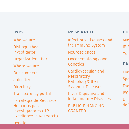
IBIS
RESEARCH
ED
Who we are
Infectious Diseases and
Mas
the Immune System
Distinguished
IBi
Investigator
Neurosciences
Tra
Organization Chart
Oncohematology and
FA
Genetics
Where we are
Cardiovascular and
Fac
Our numbers
Respiratory
Spa
Job offers
Pathology/Other
Fac
Directory
Systemic Diseases
ISC
Transparency portal
Liver, Digestive and
Inflammatory Diseases
Uni
Estrategia de Recursos
de 
Humanos para
PUBLIC FINANCING
Investigadores (HR
GRANTED
Excellence in Research)
Donate