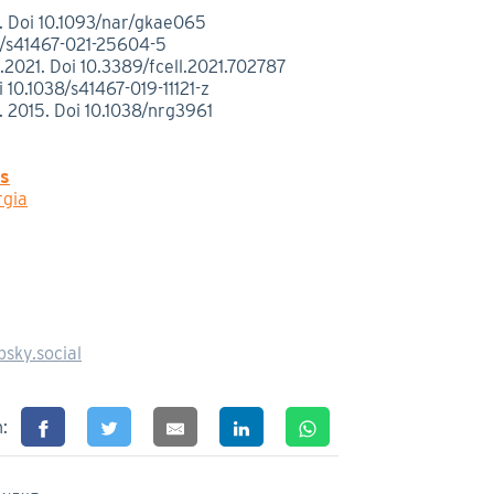
4. Doi 10.1093/nar/gkae065
38/s41467-021-25604-5
l.2021. Doi 10.3389/fcell.2021.702787
 10.1038/s41467-019-11121-z
. 2015. Doi 10.1038/nrg3961
es
rgia
sky.social
n: