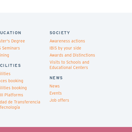
UCATION
SOCIETY
ter's Degree
Awareness actions
S Seminars
IBiS by your side
ining
Awards and Distinctions
Visits to Schools and
CILITIES
Educational Centers
ilities
NEWS
ces booking
News
ilities booking
Events
III Platforms
Job offers
dad de Transferencia
Tecnología