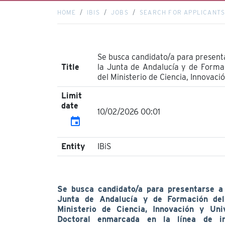
HOME
IBIS
JOBS
SEARCH FOR APPLICANT
Se busca candidato/a para present
Title
la Junta de Andalucía y de Formac
del Ministerio de Ciencia, Innovac
Limit
date
10/02/2026 00:01
event
Entity
IBiS
Se busca candidato/a para presentarse a 
Junta de Andalucía y de Formación del 
Ministerio de Ciencia, Innovación y Uni
Doctoral enmarcada en la línea de in