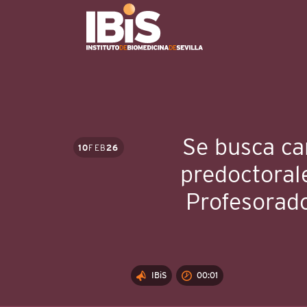
Se busca ca
10
FEB
26
predoctoral
Profesorado
IBiS
00:01