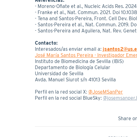
Referencias:
- Moreno-Oñate et al., Nucleic Acids Res. 202
- Franke et al., Nat. Commun. 2021. Doi 10.10
- Tena and Santos-Pereira, Front. Cell Dev. Bio
- Santos-Pereira et al., Nat. Commun. 2019. Doi
- Santos-Pereira and Aguilera, Nat. Rev. Genet
Contacto:
Interesados/as enviar email a:
jsantos2@us.
José María Santos Pereira - Investigador Eme
Instituto de Biomedicina de Sevilla (IBiS)
Departamento de Biología Celular
Universidad de Sevilla
Avda. Manuel Siurot s/n 41013 Sevilla
Perfil en la red social X:
@JoseMSanPer
Perfil en la red social BlueSky:
@josemsanper.b
Share o