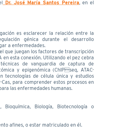
el
Dr. José María Santos Pereira
, en el
igación es esclarecer la relación entre la
ulación génica durante el desarrollo
ugar a enfermedades.
l que juegan los factores de transcripción
A en esta conexión. Utilizando el pez cebra
técnicas de vanguardia de captura de
ptómica y epigenómica (ChIPseq, ATAC-
n tecnologías de célula única y estudios
R-Cas, para comprender estos procesos en
s para las enfermedades humanas.
 Bioquímica, Biología, Biotecnología o
nto afines, o estar matriculado en él.