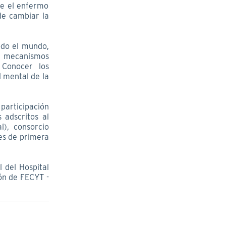
ue el enfermo
de cambiar la
todo el mundo,
s mecanismos
 Conocer los
d mental de la
participación
 adscritos al
), consorcio
les de primera
l del Hospital
ón de FECYT -