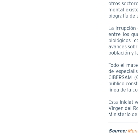
otros sector
mental exist
biografía de 
La irrupción 
entre los q
biológicos 
avances sobre
población y l
Todo el mate
de especiali
CIBERSAM (C
público const
línea de la c
Esta iniciati
Virgen del Ro
Ministerio de
Source:
Ment