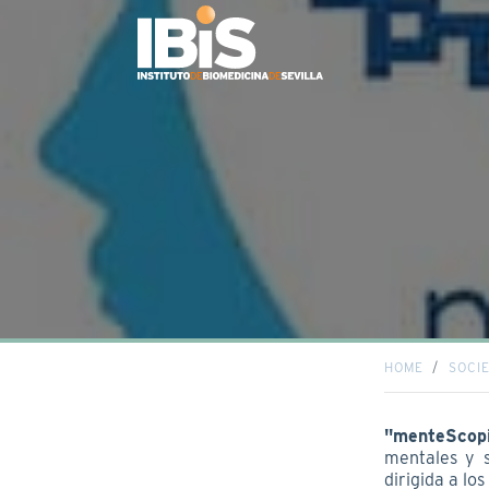
HOME
SOCI
"menteScop
mentales y 
dirigida a lo