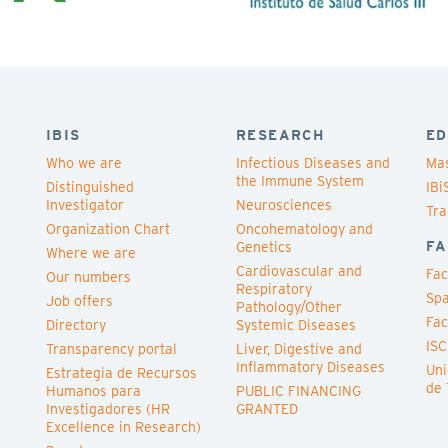
IBIS
RESEARCH
ED
Who we are
Infectious Diseases and
Mas
the Immune System
Distinguished
IBi
Investigator
Neurosciences
Tra
Organization Chart
Oncohematology and
FA
Genetics
Where we are
Cardiovascular and
Fac
Our numbers
Respiratory
Spa
Job offers
Pathology/Other
Fac
Directory
Systemic Diseases
ISC
Transparency portal
Liver, Digestive and
Inflammatory Diseases
Uni
Estrategia de Recursos
de 
Humanos para
PUBLIC FINANCING
Investigadores (HR
GRANTED
Excellence in Research)