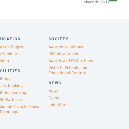
UCATION
SOCIETY
ter's Degree
Awareness actions
S Seminars
IBiS by your side
ining
Awards and Distinctions
Visits to Schools and
CILITIES
Educational Centers
ilities
NEWS
ces booking
News
ilities booking
Events
III Platforms
Job offers
dad de Transferencia
Tecnología