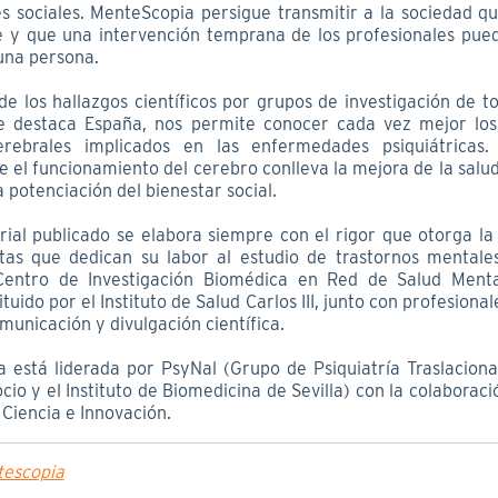
es sociales. MenteScopia persigue transmitir a la sociedad q
e y que una intervención temprana de los profesionales pue
una persona.
de los hallazgos científicos por grupos de investigación de 
ue destaca España, nos permite conocer cada vez mejor lo
cerebrales implicados en las enfermedades psiquiátricas.
 el funcionamiento del cerebro conlleva la mejora de la salu
a potenciación del bienestar social.
rial publicado se elabora siempre con el rigor que otorga la 
stas que dedican su labor al estudio de trastornos mentales
entro de Investigación Biomédica en Red de Salud Mental
ituido por el Instituto de Salud Carlos III, junto con profesiona
omunicación y divulgación científica.
va está liderada por PsyNal (Grupo de Psiquiatría Traslaciona
cio y el Instituto de Biomedicina de Sevilla) con la colaboraci
 Ciencia e Innovación.
escopia