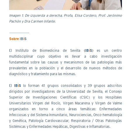
Imagen 1: De izquierda a derecha, Profa, Elisa Cordero, Prof. Jerónimo
Pachón y Dra Carmen Infante.
-----------------
Sobre
IB
i
S
El Instituto de Biomedicina de Sevilla
(
IB
i
S
)
es un centro
multidisciplinar cuyo objetivo es llevar a cabo investigación
fundamental sobre las causas y mecanismos de las patologías más
prevalentes en la población y el desarrollo de nuevos métodos de
diagnóstico y tratamiento para las mismas.
El
IB
i
S
lo forman 41 grupos consolidados y 39 grupos adscritos
dirigidos por investigadores de la Universidad de Sevilla, el Consejo
Superior de Investigaciones Científicas (CSIC) y los Hospitales
Universitarios Virgen del Rocío, Virgen Macarena y Virgen de Valme
organizados en torno a cinco áreas temáticas: Enfermedades
Infecciosas y del Sistema Inmunitario, Neurociencias, Onco-hematología
y Genética, Patología Cardiovascular, Respiratoria / Otras Patologías
Sistémicas y Enfermedades Hepáticas, Digestivas e Inflamatorias.