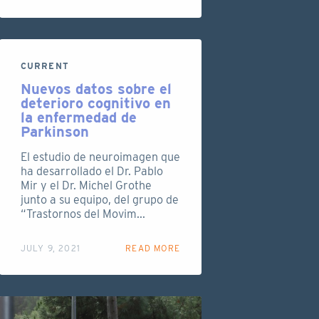
CURRENT
Nuevos datos sobre el
deterioro cognitivo en
la enfermedad de
Parkinson
El estudio de neuroimagen que
ha desarrollado el Dr. Pablo
Mir y el Dr. Michel Grothe
junto a su equipo, del grupo de
“Trastornos del Movim...
JULY 9, 2021
READ MORE