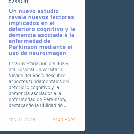
CURRENT
Un nuevo estudio
revela nuevos factores
implicados en el
deterioro cognitivo y la
demencia asociada a la
enfermedad de
Parkinson mediante el
uso de neuroimagen
Esta investigación del IBiS y
del Hospital Universitario
Virgen del Rocío descubre
aspectos fundamentales del
deterioro cognitivo y la
demencia asociados a la
enfermedad de Parkinson,
destacando la utilidad de …
FEB. 12, 2025
READ MORE