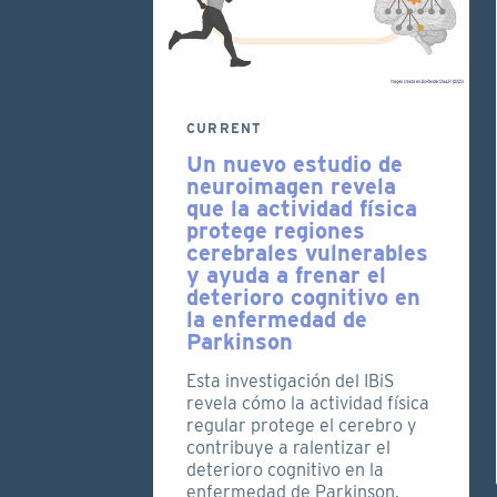
CURRENT
Un nuevo estudio de
neuroimagen revela
que la actividad física
protege regiones
cerebrales vulnerables
y ayuda a frenar el
deterioro cognitivo en
la enfermedad de
Parkinson
Esta investigación del IBiS
revela cómo la actividad física
regular protege el cerebro y
contribuye a ralentizar el
deterioro cognitivo en la
enfermedad de Parkinson,