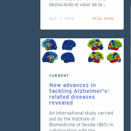
destacando el valor de la …
AUG. 7, 2025
READ MORE
CURRENT
New advances in
tackling Alzheimer's-
related diseases
revealed
An international study carried
out by the Institute of
Biomedicine of Seville (IBiS) in
collaboration with the