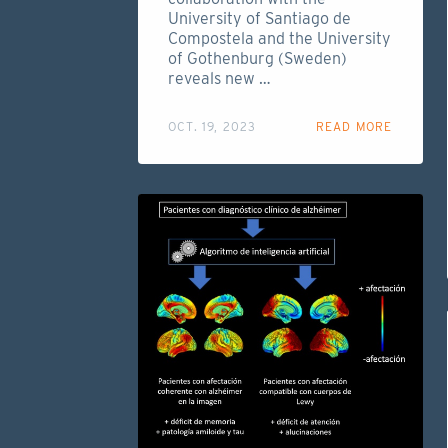
University of Santiago de
Compostela and the University
of Gothenburg (Sweden)
reveals new …
OCT. 19, 2023
READ MORE