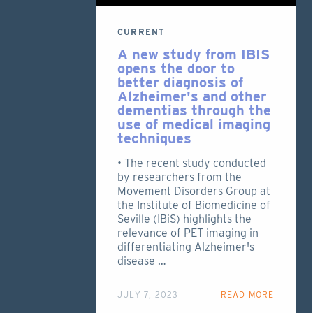
CURRENT
A new study from IBIS
opens the door to
better diagnosis of
Alzheimer's and other
dementias through the
use of medical imaging
techniques
• The recent study conducted
by researchers from the
Movement Disorders Group at
the Institute of Biomedicine of
Seville (IBiS) highlights the
relevance of PET imaging in
differentiating Alzheimer's
disease …
JULY 7, 2023
READ MORE