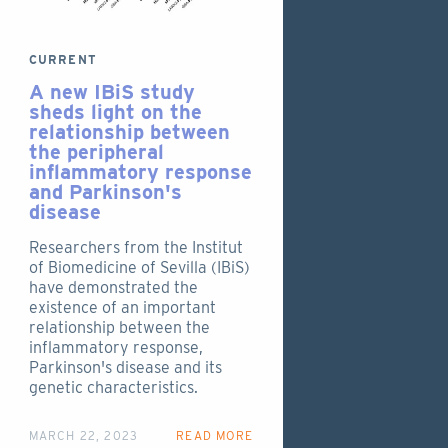
CURRENT
A new IBiS study
sheds light on the
relationship between
the peripheral
inflammatory response
and Parkinson's
disease
Researchers from the Institut
of Biomedicine of Sevilla (IBiS)
have demonstrated the
existence of an important
relationship between the
inflammatory response,
Parkinson's disease and its
genetic characteristics.
MARCH 22, 2023
READ MORE