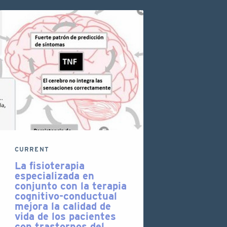
CURRENT
La fisioterapia
especializada en
conjunto con la terapia
cognitivo-conductual
mejora la calidad de
vida de los pacientes
con trastornos del