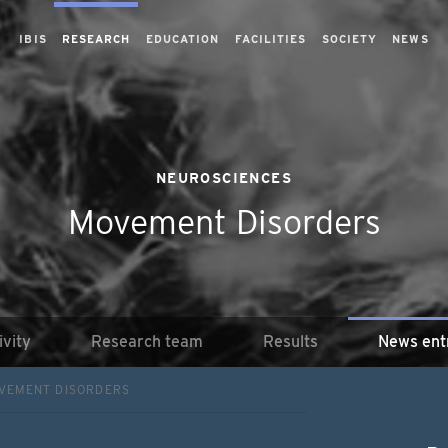
IBIS
RESEARCH
EDUCATION
FACILITIES
SOCIETY
NEWS
NEUROSCIENCES
Movement Disorders
ivity
Research team
Results
News ent
VEMENT DISORDERS