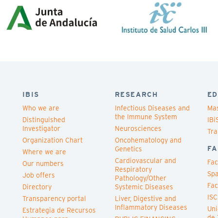
IBIS
RESEARCH
ED
Who we are
Infectious Diseases and
Mas
the Immune System
Distinguished
IBi
Investigator
Neurosciences
Tra
Organization Chart
Oncohematology and
FA
Genetics
Where we are
Cardiovascular and
Fac
Our numbers
Respiratory
Spa
Job offers
Pathology/Other
Fac
Directory
Systemic Diseases
ISC
Transparency portal
Liver, Digestive and
Inflammatory Diseases
Uni
Estrategia de Recursos
de 