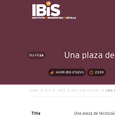
Una plaza de
11
APR
24
HUVR-IBiS (FISEVI)
23:59
HOME
IBIS
JOBS
IBIS JOB OFFERS
UNA 
Title
Una plaza de técnico/