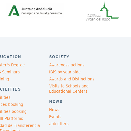
UCATION
SOCIETY
ter's Degree
Awareness actions
S Seminars
IBiS by your side
ining
Awards and Distinctions
Visits to Schools and
CILITIES
Educational Centers
ilities
NEWS
ces booking
News
ilities booking
Events
III Platforms
Job offers
dad de Transferencia
Tecnología