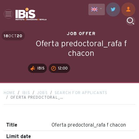
JOB OFFER
18
OCT
20
Oferta predoctoral_rafa f
chacon
IBIS
12:00
HOME
IBIS
JOBS
SEARCH FOR APPLICANTS
OFERTA PREDOCTORAL_…
Title
Oferta predoctoral_rafa f chacon
Limit date