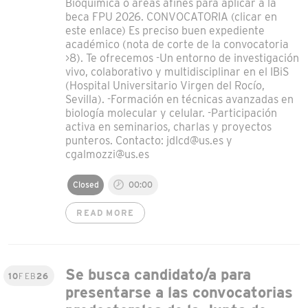
Bioquímica o áreas afines para aplicar a la
beca FPU 2026. CONVOCATORIA (clicar en
este enlace) Es preciso buen expediente
académico (nota de corte de la convocatoria
>8). Te ofrecemos -Un entorno de investigación
vivo, colaborativo y multidisciplinar en el IBiS
(Hospital Universitario Virgen del Rocío,
Sevilla). -Formación en técnicas avanzadas en
biología molecular y celular. -Participación
activa en seminarios, charlas y proyectos
punteros. Contacto: jdlcd@us.es y
cgalmozzi@us.es
Closed
00:00
READ MORE
Se busca candidato/a para
10
FEB
26
presentarse a las convocatorias