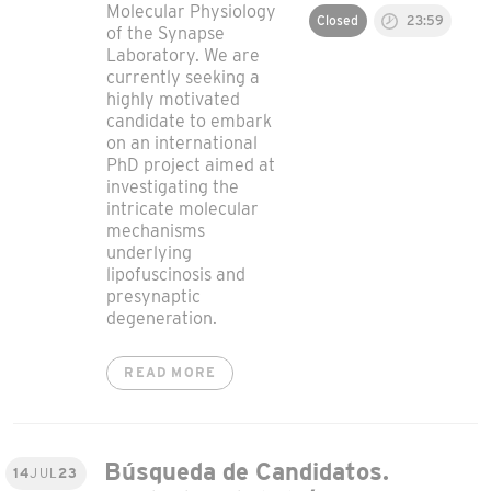
Molecular Physiology
Closed
23:59
of the Synapse
Laboratory. We are
currently seeking a
highly motivated
candidate to embark
on an international
PhD project aimed at
investigating the
intricate molecular
mechanisms
underlying
lipofuscinosis and
presynaptic
degeneration.
READ MORE
Búsqueda de Candidatos.
14
JUL
23