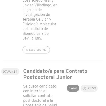
José Toledo Aral y
Javier Villadiego, en
el grupo de
investigación de
Terapia Celular y
Fisiología Molecular
del Instituto de
Biomedicina de
Sevilla-IBiS.
READ MORE
Candidato/a para Contrato
07
JUN
24
Postdoctoral Junior
Se busca candidato
Closed
23:59
con interés en
solicitar contrato
post-doctoral a la
Consejería de Salud