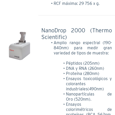
RCF máxima: 29 756 x g.
NanoDrop 2000 (Thermo
Scientific)
Amplio rango espectral (190-
840nm) para medir gran
variedad de tipos de muestra:
Péptidos (205nm)
DNA y RNA (260nm)
Proteína (280nm)
Ensayos toxicológicos y
colorantes
industriales(490nm)
Nanopartículas de
Oro (520nm).
Ensayos
colorimétricos de
proteínas (BCA 562nm,